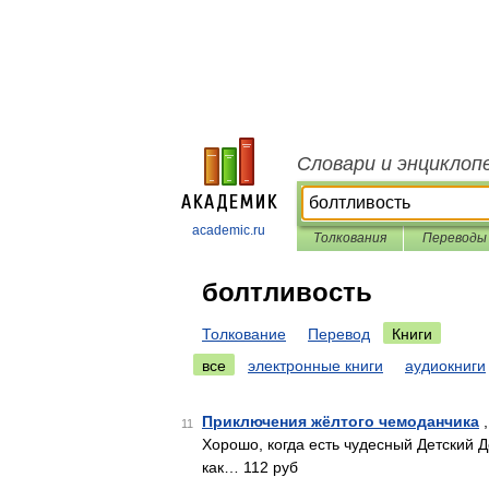
Словари и энциклоп
academic.ru
Толкования
Переводы
болтливость
Толкование
Перевод
Книги
все
электронные книги
аудиокниги
Приключения жёлтого чемоданчика
,
11
Хорошо, когда есть чудесный Детский Д
как… 112 руб