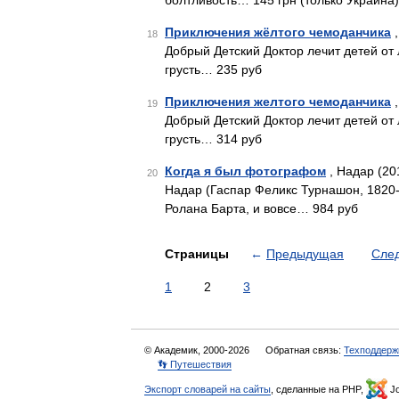
болтливость… 145 грн (только Украина)
Приключения жёлтого чемоданчика
,
18
Добрый Детский Доктор лечит детей от 
грусть… 235 руб
Приключения желтого чемоданчика
,
19
Добрый Детский Доктор лечит детей от 
грусть… 314 руб
Когда я был фотографом
, Надар (20
20
Надар (Гаспар Феликс Турнашон, 1820-
Ролана Барта, и вовсе… 984 руб
Страницы
←
Предыдущая
Сле
1
2
3
© Академик, 2000-2026
Обратная связь:
Техподдерж
👣 Путешествия
Экспорт словарей на сайты
, сделанные на PHP,
Jo